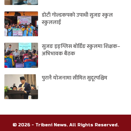
डाेटी गाेल्डकपकाे उपाधी सुजङ स्कुल
स्कुललाई
सुजङ इङ्ग्लिस बोर्डिङ स्कुलमा शिक्षक–
अभिभावक बैठक
पुरानै योजनामा सीमित सुदूरपश्चिम
© 2026 - Tribeni News. All Rights Reserved.