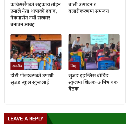
कांग्रेससँगको सहकार्य तोड्न
बाली उत्पादन र
एमाले नेता थापाको दबाब,
बजारीकरणमा समन्वय
नेकपासँग नयाँ सरकार
बनाउन आग्रह
स्थानीय
शिक्षा
डाेटी गाेल्डकपकाे उपाधी
सुजङ इङ्ग्लिस बोर्डिङ
सुजङ स्कुल स्कुललाई
स्कुलमा शिक्षक–अभिभावक
बैठक
LEAVE A REPLY