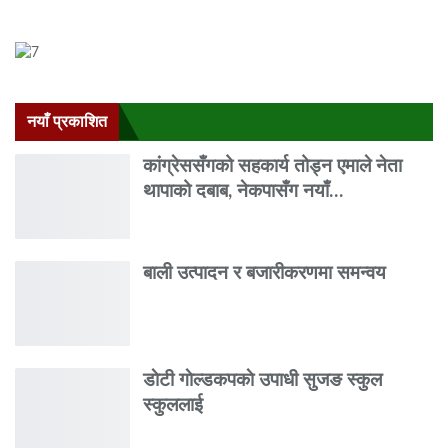
नयाँ प्रकाशित
कांग्रेससँगको सहकार्य तोड्न एमाले नेता
थापाको दबाब, नेकपासँग नयाँ…
बाली उत्पादन र बजारीकरणमा समन्वय
डाेटी गाेल्डकपकाे उपाधी सुजङ स्कुल
स्कुललाई