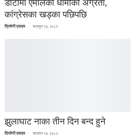
डोटीमा एमालेका धामीको अग्रता,
कांग्रेसका खड्का पछिपछि
त्रिवेणी एफएम
फाल्गुन २३, २०८२
झुलाघाट नाका तीन दिन बन्द हुने
त्रिवेणी एफएम
फाल्गुन १३, २०८२