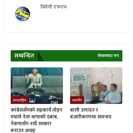
त्रिवेणी एफएम
सम्बन्धित
लेखकबाट थप
अन्तराष्ट्रिय
स्थानीय
कांग्रेससँगको सहकार्य तोड्न
बाली उत्पादन र
एमाले नेता थापाको दबाब,
बजारीकरणमा समन्वय
नेकपासँग नयाँ सरकार
बनाउन आग्रह