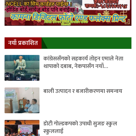
नयाँ प्रकाशित
कांग्रेससँगको सहकार्य तोड्न एमाले नेता
थापाको दबाब, नेकपासँग नयाँ…
बाली उत्पादन र बजारीकरणमा समन्वय
डाेटी गाेल्डकपकाे उपाधी सुजङ स्कुल
स्कुललाई