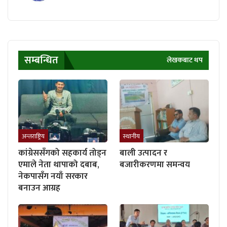
सम्बन्धित
लेखकबाट थप
अन्तराष्ट्रिय
स्थानीय
कांग्रेससँगको सहकार्य तोड्न
बाली उत्पादन र
एमाले नेता थापाको दबाब,
बजारीकरणमा समन्वय
नेकपासँग नयाँ सरकार
बनाउन आग्रह