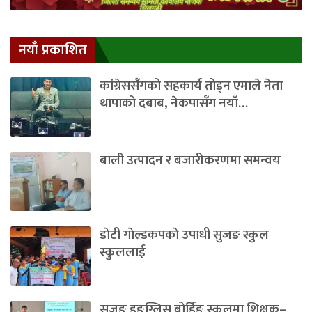
नयाँ प्रकाशित
कांग्रेससँगको सहकार्य तोड्न एमाले नेता
थापाको दबाब, नेकपासँग नयाँ…
बाली उत्पादन र बजारीकरणमा समन्वय
डाेटी गाेल्डकपकाे उपाधी सुजङ स्कुल
स्कुललाई
सुजङ इङ्ग्लिस बोर्डिङ स्कुलमा शिक्षक–