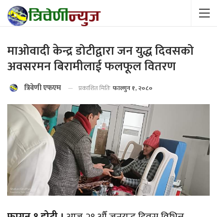
माओवादी केन्द्र डोटीद्वारा जन युद्ध दिवसको
अवसरमन बिरामीलाई फलफूल वितरण
त्रिवेणी एफएम
प्रकाशित मितिः
फाल्गुन १, २०८०
फागुन १ डोटी ।
आज २९ औँ जनयुद्ध दिवस विभिन्न