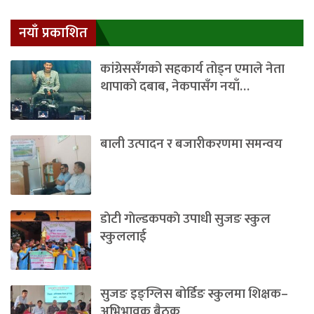
नयाँ प्रकाशित
कांग्रेससँगको सहकार्य तोड्न एमाले नेता
थापाको दबाब, नेकपासँग नयाँ…
बाली उत्पादन र बजारीकरणमा समन्वय
डाेटी गाेल्डकपकाे उपाधी सुजङ स्कुल
स्कुललाई
सुजङ इङ्ग्लिस बोर्डिङ स्कुलमा शिक्षक–
अभिभावक बैठक