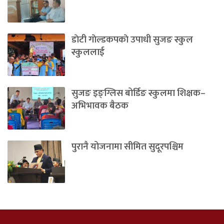
डाेटी गाेल्डकपकाे उपाधी सुजङ स्कुल
स्कुललाई
सुजङ इङ्ग्लिस बोर्डिङ स्कुलमा शिक्षक–
अभिभावक बैठक
पुरानै योजनामा सीमित सुदूरपश्चिम